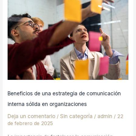
Beneficios
de
una
estrategia
de
comunicación
interna
sólida
en
organizaciones
Beneficios de una estrategia de comunicación
interna sólida en organizaciones
Deja un comentario
/
Sin categoría
/
admin
/
22
de febrero de 2025