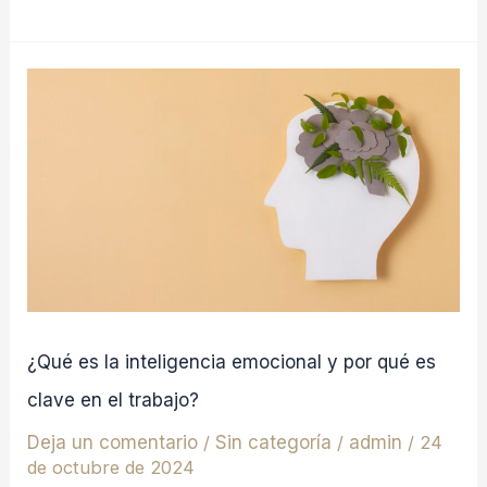
¿Qué
es
la
inteligencia
emocional
y
por
qué
es
¿Qué es la inteligencia emocional y por qué es
clave
clave en el trabajo?
en
Deja un comentario
/
Sin categoría
/
admin
/
24
el
de octubre de 2024