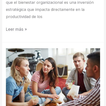
que el bienestar organizacional es una inversión
estratégica que impacta directamente en la
productividad de los
Leer más »
Errores
comunes
en
la
comunicación
interna
y
cómo