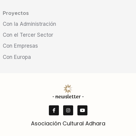
Proyectos
Con la Administración
Con el Tercer Sector
Con Empresas
Con Europa
· newsletter ·
F
I
Y
a
n
o
c
s
u
e
t
t
b
a
u
Asociación Cultural Adhara
o
g
b
o
r
e
k
a