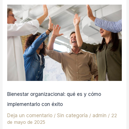
Bienestar
organizacional:
qué
es
y
cómo
implementarlo
con
éxito
Bienestar organizacional: qué es y cómo
implementarlo con éxito
Deja un comentario
/
Sin categoría
/
admin
/
22
de mayo de 2025