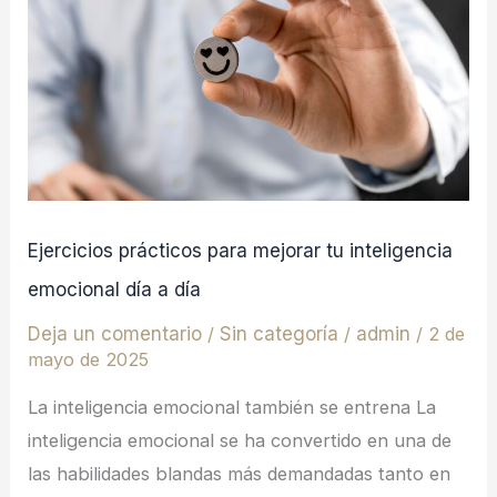
mejorar
tu
inteligencia
emocional
día
a
día
Ejercicios prácticos para mejorar tu inteligencia
emocional día a día
Deja un comentario
/
Sin categoría
/
admin
/
2 de
mayo de 2025
La inteligencia emocional también se entrena La
inteligencia emocional se ha convertido en una de
las habilidades blandas más demandadas tanto en