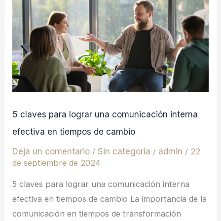
lograr
una
comunicación
interna
efectiva
en
tiempos
5 claves para lograr una comunicación interna
de
efectiva en tiempos de cambio
cambio
Deja un comentario
/
Sin categoría
/
admin
/
22
de septiembre de 2024
5 claves para lograr una comunicación interna
efectiva en tiempos de cambio La importancia de la
comunicación en tiempos de transformación