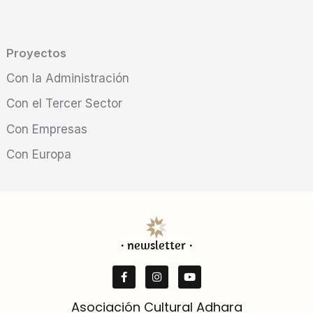
Proyectos
Con la Administración
Con el Tercer Sector
Con Empresas
Con Europa
· newsletter ·
F
I
Y
a
n
o
c
s
u
e
t
t
b
a
u
Asociación Cultural Adhara
o
g
b