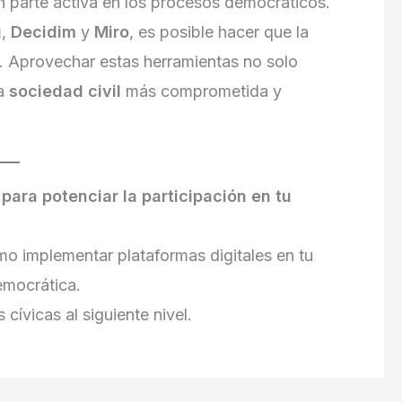
n parte activa en los procesos democráticos.
g
,
Decidim
y
Miro
, es posible hacer que la
va. Aprovechar estas herramientas no solo
na
sociedad civil
más comprometida y
para potenciar la participación en tu
o implementar plataformas digitales en tu
emocrática.
s cívicas al siguiente nivel.