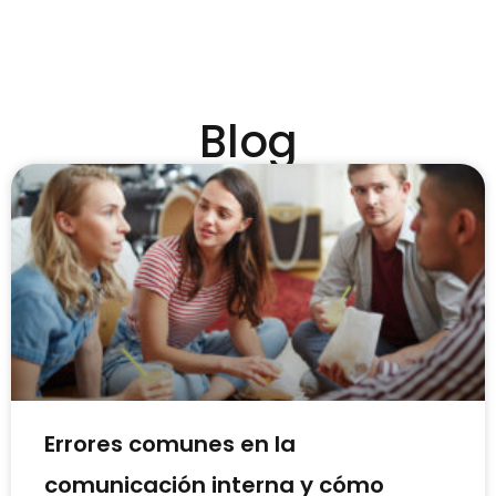
Blog
P
P
á
á
g
g
i
i
n
n
a
a
Errores comunes en la
comunicación interna y cómo