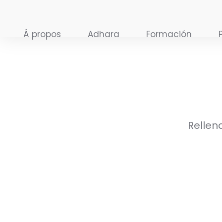
Ir
al
Á propos
Adhara
Formación
contenido
Rellen